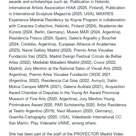
awards and scholarships such as: Publication in Helsinki
International Artists Association HIAA (2025, Finland), Publication
in International Sculpture Magazine (2025, USA), MAXRES
Experience Material Residency by Koyne Program in collaboration
with Caracara Collective, Helsinki, Finland (2024), Akademie der
Künste (2024, Berlin, Germany), Museo MAR (2024, Argentina),
Residencia Fresco (2024, Spain), Galería Arguello y Bouchet
(2024, Córdoba, Argentina), European Alliance of Academies
(2023), Navel Gallery Madrid (2023), Premio Artes Visuales
Fundación Itaú (2023), Madrid Design Festival Círculo de Bellas
Artes (2022), Medialab Matadero Madrid (2022), Cruce (2022,
Madrid), Jury Mention at the National Salon of Visual Arts (2022,
Argentina), Premio Artes Visuales Fundación OSDE 2021
(Argentina, 2022), Residencia Cal Gras (2022, Avinyó), Salón
Molina Campos MBPA (2021), Galería Acéfala (2021), Acquisition
Award Chamber of Deputies in the Young Art Award Provincial
Museum of Fine Arts (2020, Argentina), Jury Mention Young
Printmakers Award 2020, PAR Scholarship 2020, Artist Residence
at Teatro Argentino (2019), Next Museum (2020, Germany),
Guerrilla Cartography (2020, USA), Videobardo International CC
San Martín, Play Videoarte UNNE, among others.
She has been part of the staff of the PROYECTOR Madrid Video